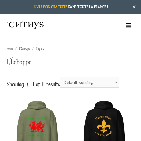
✕
LIVRAISON GRATUITE
DANS TOUTE LA FRANCE !
MAIN
MENU
Home
/
L'Échoppe
/ Page 2
L'Échoppe
Showing 7–11 of 11 results