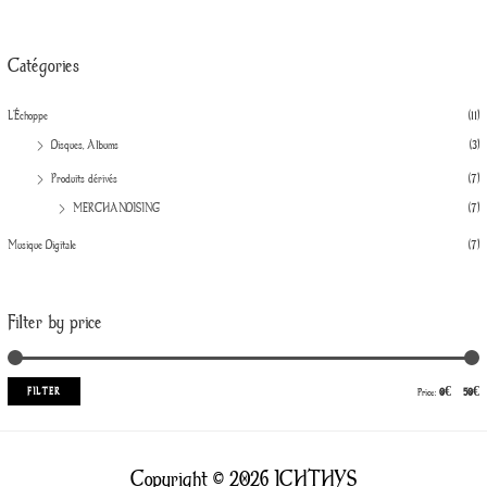
Catégories
L'Échoppe
(11)
Disques, Albums
(3)
Produits dérivés
(7)
MERCHANDISING
(7)
Musique Digitale
(7)
Filter by price
FILTER
Price:
0€
—
50€
Copyright © 2026 ICHTHYS