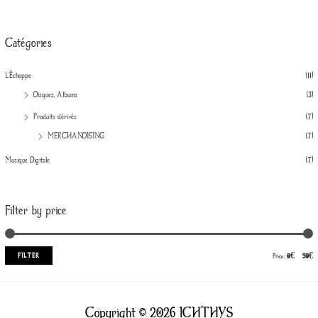
Catégories
L'Échoppe
(11)
Disques, Albums
(3)
Produits dérivés
(7)
MERCHANDISING
(7)
Musique Digitale
(7)
Filter by price
FILTER
Price:
0€
—
50€
Copyright © 2026 ICHTHYS