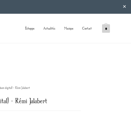
✕
Échoppe
Actualités
Musique
Contact
0
digital) – Rémi Jalabert
al) – Rémi Jalabert