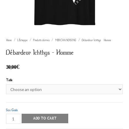
Home
/
L'Échoppe
/
Produits dérivés
/
MERCHANDISING
/ Débardeur Ichthys – Homme
Débardeur Ichthys – Homme
30,00
€
Taille
Size Guide
Débardeur
ADD TO CART
Ichthys